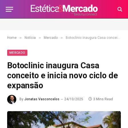
»
»
»
Home
Notícia
Mercado
Botoclinic inaugura Casa conceito e inicia novo ciclo de expansão
MERCADO
Botoclinic inaugura Casa
conceito e inicia novo ciclo de
expansão
By
Jonatas Vasconcelos
24/10/2025
3 Mins Read