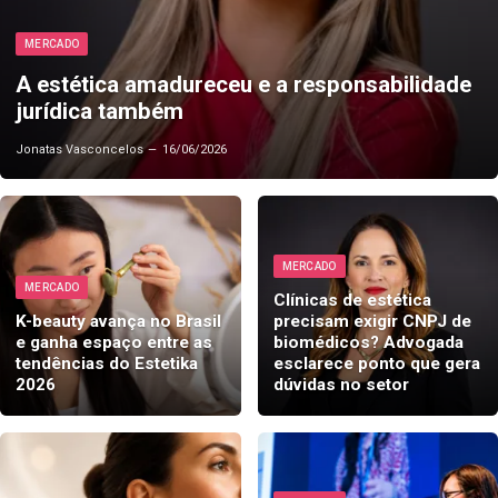
MERCADO
A estética amadureceu e a responsabilidade
jurídica também
Jonatas Vasconcelos
16/06/2026
MERCADO
MERCADO
Clínicas de estética
K-beauty avança no Brasil
precisam exigir CNPJ de
e ganha espaço entre as
biomédicos? Advogada
tendências do Estetika
esclarece ponto que gera
2026
dúvidas no setor