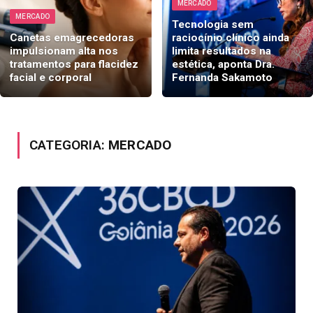
MERCADO
MERCADO
Tecnologia sem
Canetas emagrecedoras
raciocínio clínico ainda
impulsionam alta nos
limita resultados na
tratamentos para flacidez
estética, aponta Dra.
facial e corporal
Fernanda Sakamoto
CATEGORIA:
MERCADO