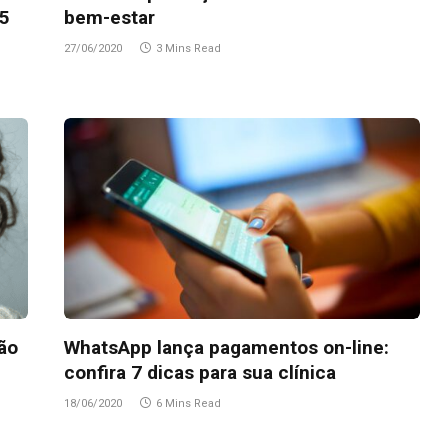
 5
bem-estar
27/06/2020
3 Mins Read
ão
WhatsApp lança pagamentos on-line:
confira 7 dicas para sua clínica
18/06/2020
6 Mins Read