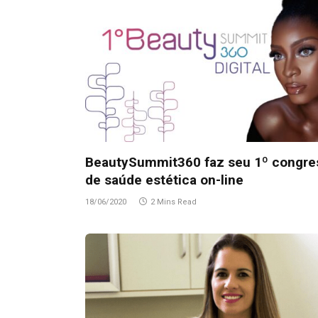
BeautySummit360 faz seu 1º congre
de saúde estética on-line
18/06/2020
2 Mins Read